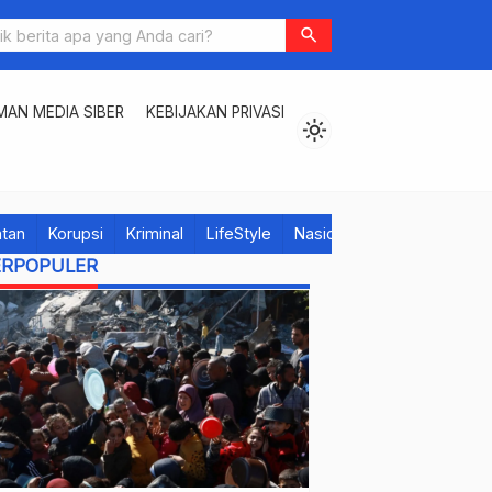
search
AN MEDIA SIBER
KEBIJAKAN PRIVASI
light_mode
tan
Korupsi
Kriminal
LifeStyle
Nasional
Pendidikan
P
ERPOPULER