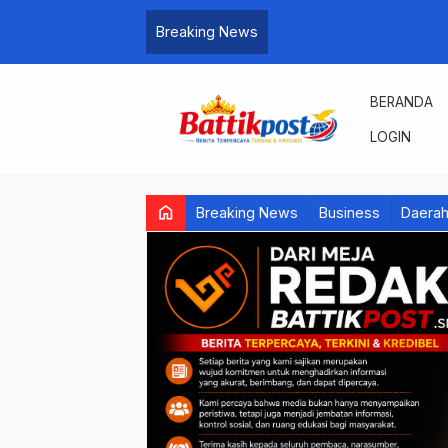
Breaking News
BERANDA
LOGIN
home
Breaking News
Business
Daera