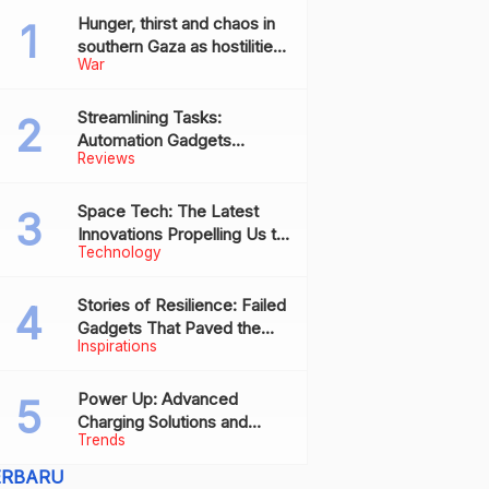
Hunger, thirst and chaos in
southern Gaza as hostilities
War
drive humanitarian aid to the
brink of collapse
Streamlining Tasks:
Automation Gadgets
Reviews
Revolutionizing Everyday
Work
Space Tech: The Latest
Innovations Propelling Us to
Technology
New Frontiers
Stories of Resilience: Failed
Gadgets That Paved the
Inspirations
Way for Future Successes
Power Up: Advanced
Charging Solutions and
Trends
Battery Tech Innovations
ERBARU