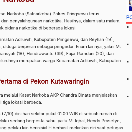
se Narkoba (Satnarkoba) Polres Pringsewu terus
P
an penyalahgunaan narkotika. Hasilnya, dalam satu malam,
k pidana narkotika di beberapa lokasi.
amatan Adiluwih, Kabupaten Pringsewu, dan Reyhan (19),
 diduga berperan sebagai pengedar. Enam lainnya, yakni M.
riansyah (18), Hendrawanto (39), Fajar Ramdani (20), dan
Seluruhnya merupakan warga Kecamatan Adiluwih, Kabupaten
ertama di Pekon Kutawaringin
a melalui Kasat Narkoba AKP Chandra Dinata menjelaskan
 tiga lokasi berbeda.
7/10) dini hari sekitar pukul 01.00 WIB di sebuah rumah di
elaku sedang berpesta sabu, yaitu M. Iqbal, Hendri Prasetyo,
g pelaku lain berinisial H berhasil melarikan diri saat petugas