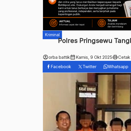
Kriminal
Polres Pringsewu Tang
account_circle
calendar_month
print
orba battik
Kamis, 9 Okt 2025
Cetak
Facebook
Twitter
Whatsapp