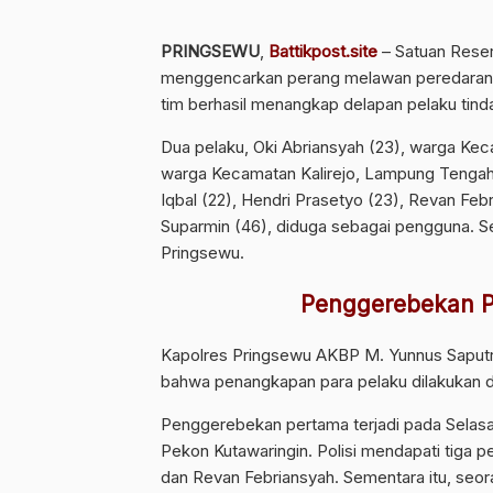
PRINGSEWU
,
Battikpost.site
– Satuan Reser
menggencarkan perang melawan peredaran d
tim berhasil menangkap delapan pelaku tinda
Dua pelaku, Oki Abriansyah (23), warga Kec
warga Kecamatan Kalirejo, Lampung Tengah,
Iqbal (22), Hendri Prasetyo (23), Revan Feb
Suparmin (46), diduga sebagai pengguna. 
Pringsewu.
Penggerebekan P
Kapolres Pringsewu AKBP M. Yunnus Saputr
bahwa penangkapan para pelaku dilakukan di
Penggerebekan pertama terjadi pada Selasa (
Pekon Kutawaringin. Polisi mendapati tiga p
dan Revan Febriansyah. Sementara itu, seoran