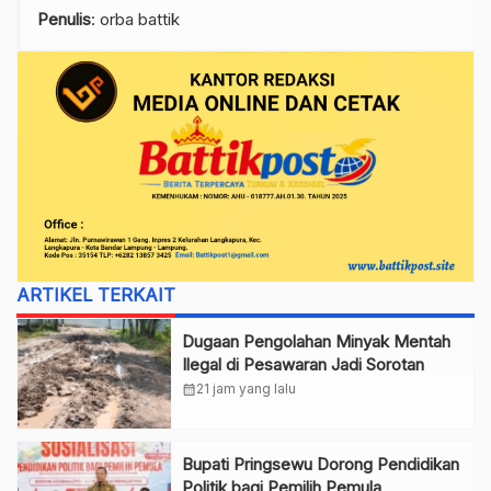
Penulis
: orba battik
ARTIKEL TERKAIT
Dugaan Pengolahan Minyak Mentah
Ilegal di Pesawaran Jadi Sorotan
calendar_month
21 jam yang lalu
Bupati Pringsewu Dorong Pendidikan
Politik bagi Pemilih Pemula