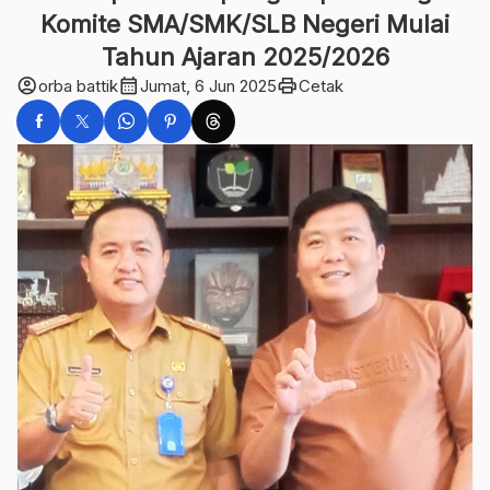
Komite SMA/SMK/SLB Negeri Mulai
Tahun Ajaran 2025/2026
account_circle
calendar_month
print
orba battik
Jumat, 6 Jun 2025
Cetak