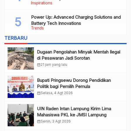
Inspirations
Power Up: Advanced Charging Solutions and
Battery Tech Innovations
Trends
TERBARU
Dugaan Pengolahan Minyak Mentah Ilegal
di Pesawaran Jadi Sorotan
calendar_month
21 jam yang lalu
Bupati Pringsewu Dorong Pendidikan
Politik bagi Pemilih Pemula
calendar_month
Selasa, 4 Agt 2026
UIN Raden Intan Lampung Kirim Lima
Mahasiswa PKL ke JMSI Lampung
calendar_month
Senin, 3 Agt 2026