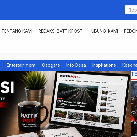
TENTANG KAMI
REDAKSI BATTIKPOST
HUBUNGI KAMI
PEDOM
h
Entertainment
Gadgets
Info Desa
Inspirations
Keseha
T