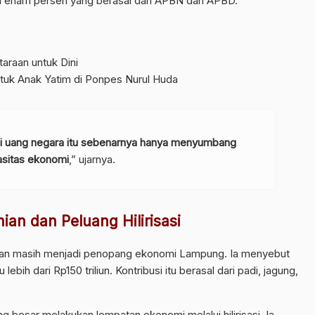
 atau enam persen yang berasal dari APBN dan APBD.
araan untuk Dini
untuk Anak Yatim di Ponpes Nurul Huda
adi uang negara itu sebenarnya hanya menyumbang
pasitas ekonomi
,” ujarnya.
ian dan Peluang Hilirisasi
ian masih menjadi penopang ekonomi Lampung. Ia menyebut
ebih dari Rp150 triliun. Kontribusi itu berasal dari padi, jagung,
ang besar melakukan lompatan ekonomi melalui hilirisasi. Ia