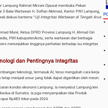
r Lampung Rahmat Mirzani Djausal membuka Pekan
i 3 Balai Wartawan H. Solfian Akhmad, Kantor PWI Lampung,
P
awali diskusi bertema “
Uji Integritas Wartawan di Tengah Arus
khmad Munir, Ketua DPRD Provinsi Lampung H. Ahmad Giri
media, PWI kabupaten/kota, serta wartawan dari berbagai
 pers menunjukkan tingginya perhatian terhadap isu integritas
logi dan Pentingnya Integritas
angan teknologi, termasuk AI, terus mengubah cara kerja
an tetap menjadi unsur yang tidak dapat digantikan oleh mesin.
mbaran kondisi ekonomi Lampung. Ia menyebut Lampung kini
kedua di Sumatra. Ia juga menyampaikan nilai Produk
pai Rp483 triliun pada 2024.