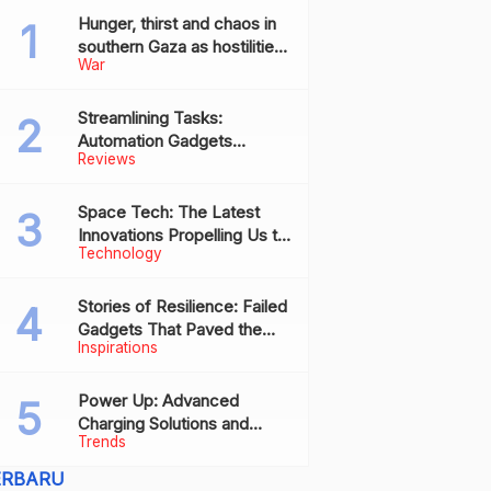
Hunger, thirst and chaos in
southern Gaza as hostilities
War
drive humanitarian aid to the
brink of collapse
Streamlining Tasks:
Automation Gadgets
Reviews
Revolutionizing Everyday
Work
Space Tech: The Latest
Innovations Propelling Us to
Technology
New Frontiers
Stories of Resilience: Failed
Gadgets That Paved the
Inspirations
Way for Future Successes
Power Up: Advanced
Charging Solutions and
Trends
Battery Tech Innovations
ERBARU