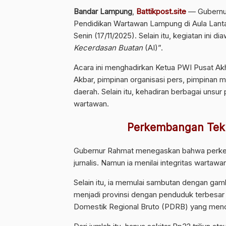
Bandar Lampung
,
Battikpost.site
— Gubernu
Pendidikan Wartawan Lampung di Aula Lanta
Senin (17/11/2025). Selain itu, kegiatan ini di
Kecerdasan Buatan
(AI)”.
Acara ini menghadirkan Ketua PWI Pusat A
Akbar, pimpinan organisasi pers, pimpinan 
daerah. Selain itu, kehadiran berbagai unsur
wartawan.
Perkembangan Tekno
Gubernur Rahmat menegaskan bahwa perkemb
jurnalis. Namun ia menilai integritas wartaw
Selain itu, ia memulai sambutan dengan ga
menjadi provinsi dengan penduduk terbesar 
Domestik Regional Bruto (PDRB) yang menca