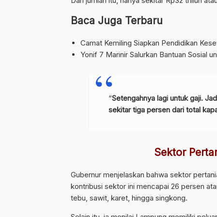
Dari jumlah itu, hanya sekitar Rp32 triliun
Baca Juga Terbaru
Camat Kemiling Siapkan Pendidikan Keset
Yonif 7 Marinir Salurkan Bantuan Sosial 
“
Setengahnya lagi untuk gaji. J
sekitar tiga persen dari total ka
Sektor Pertan
Gubernur menjelaskan bahwa sektor pertan
kontribusi sektor ini mencapai 26 persen atau l
tebu, sawit, karet, hingga singkong.
Selain itu, ia menilai Lampung memiliki pelu