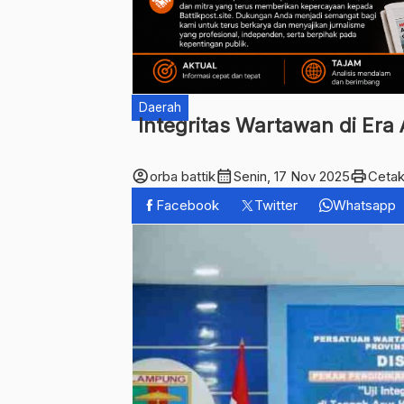
Daerah
Integritas Wartawan di Er
account_circle
calendar_month
print
orba battik
Senin, 17 Nov 2025
Ceta
Facebook
Twitter
Whatsapp