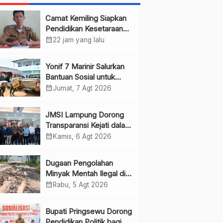
Camat Kemiling Siapkan
Pendidikan Kesetaraan
untuk Dini
calendar_month
22 jam yang lalu
Yonif 7 Marinir Salurkan
Bantuan Sosial untuk
Anak Yatim di Ponpes
calendar_month
Jumat, 7 Agt 2026
Nurul Huda
JMSI Lampung Dorong
Transparansi Kejati dalam
Penanganan Perkara
calendar_month
Kamis, 6 Agt 2026
Dugaan Pengolahan
Minyak Mentah Ilegal di
Pesawaran Jadi Sorotan
calendar_month
Rabu, 5 Agt 2026
Bupati Pringsewu Dorong
Pendidikan Politik bagi