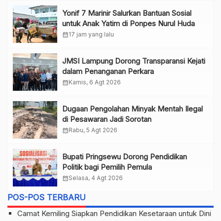
Yonif 7 Marinir Salurkan Bantuan Sosial
untuk Anak Yatim di Ponpes Nurul Huda
calendar_month
17 jam yang lalu
JMSI Lampung Dorong Transparansi Kejati
dalam Penanganan Perkara
calendar_month
Kamis, 6 Agt 2026
Dugaan Pengolahan Minyak Mentah Ilegal
di Pesawaran Jadi Sorotan
calendar_month
Rabu, 5 Agt 2026
Bupati Pringsewu Dorong Pendidikan
Politik bagi Pemilih Pemula
calendar_month
Selasa, 4 Agt 2026
POS-POS TERBARU
Camat Kemiling Siapkan Pendidikan Kesetaraan untuk Dini