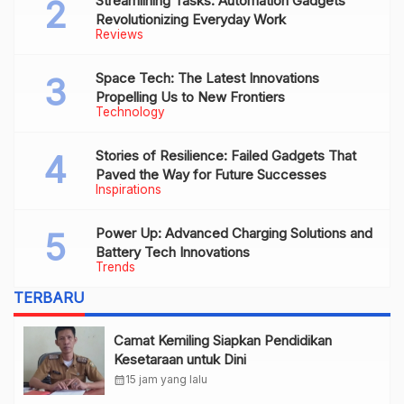
Streamlining Tasks: Automation Gadgets
Revolutionizing Everyday Work
Reviews
Space Tech: The Latest Innovations
Propelling Us to New Frontiers
Technology
Stories of Resilience: Failed Gadgets That
Paved the Way for Future Successes
Inspirations
Power Up: Advanced Charging Solutions and
Battery Tech Innovations
Trends
TERBARU
Camat Kemiling Siapkan Pendidikan
Kesetaraan untuk Dini
calendar_month
15 jam yang lalu