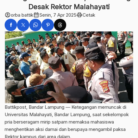
Desak Rektor Malahayati
account_circle
calendar_month
print
orba battik
Senin, 7 Apr 2025
Cetak
Battikpost, Bandar Lampung — Ketegangan memuncak di
Universitas Malahayati, Bandar Lampung, saat sekelompok
pria berseragam mirip satpam memaksa mahasiswa
menghentikan aksi damai dan berupaya mengambil paksa
Rektor kampus dari area dalam.