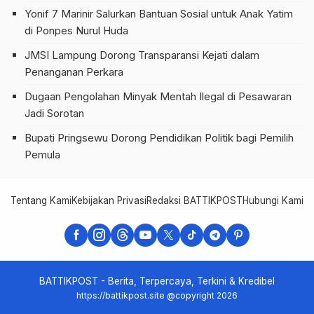
Yonif 7 Marinir Salurkan Bantuan Sosial untuk Anak Yatim
di Ponpes Nurul Huda
JMSI Lampung Dorong Transparansi Kejati dalam
Penanganan Perkara
Dugaan Pengolahan Minyak Mentah Ilegal di Pesawaran
Jadi Sorotan
Bupati Pringsewu Dorong Pendidikan Politik bagi Pemilih
Pemula
Tentang Kami
Kebijakan Privasi
Redaksi BATTIKPOST
Hubungi Kami
Te
BATTIKPOST - Berita, Terpercaya, Terkini & Kredibel
https://battikpost.site @copyright 2026