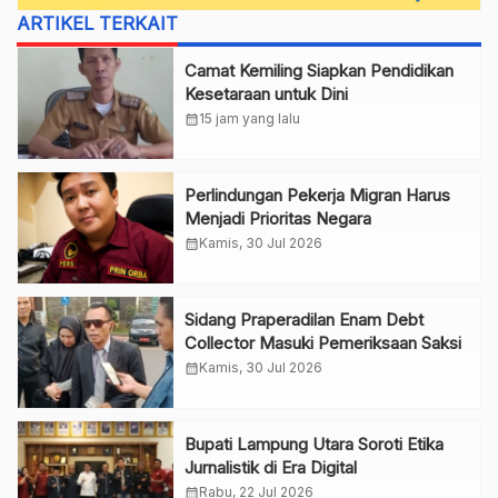
ARTIKEL TERKAIT
Camat Kemiling Siapkan Pendidikan
Kesetaraan untuk Dini
calendar_month
15 jam yang lalu
Perlindungan Pekerja Migran Harus
Menjadi Prioritas Negara
calendar_month
Kamis, 30 Jul 2026
Sidang Praperadilan Enam Debt
Collector Masuki Pemeriksaan Saksi
calendar_month
Kamis, 30 Jul 2026
Bupati Lampung Utara Soroti Etika
Jurnalistik di Era Digital
calendar_month
Rabu, 22 Jul 2026