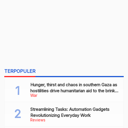
TERPOPULER
Hunger, thirst and chaos in southern Gaza as
hostilities drive humanitarian aid to the brink
War
of collapse
Streamlining Tasks: Automation Gadgets
Revolutionizing Everyday Work
Reviews