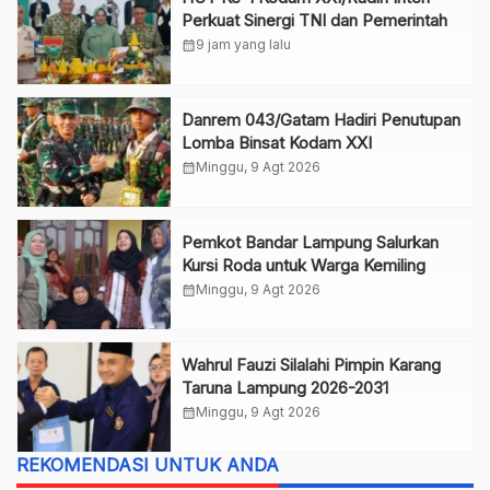
Perkuat Sinergi TNI dan Pemerintah
calendar_month
9 jam yang lalu
Danrem 043/Gatam Hadiri Penutupan
Lomba Binsat Kodam XXI
calendar_month
Minggu, 9 Agt 2026
Pemkot Bandar Lampung Salurkan
Kursi Roda untuk Warga Kemiling
calendar_month
Minggu, 9 Agt 2026
Wahrul Fauzi Silalahi Pimpin Karang
Taruna Lampung 2026-2031
calendar_month
Minggu, 9 Agt 2026
REKOMENDASI UNTUK ANDA