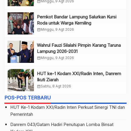
calendar_month
Minggu, 9 Agt 2026
Pemkot Bandar Lampung Salurkan Kursi
Roda untuk Warga Kemiling
calendar_month
Minggu, 9 Agt 2026
Wahrul Fauzi Silalahi Pimpin Karang Taruna
Lampung 2026-2031
calendar_month
Minggu, 9 Agt 2026
HUT ke-1 Kodam XXI/Radin Inten, Danrem
Ikuti Ziarah
calendar_month
Sabtu, 8 Agt 2026
POS-POS TERBARU
HUT Ke-1 Kodam XXI/Radin Inten Perkuat Sinergi TNI dan
Pemerintah
Danrem 043/Gatam Hadiri Penutupan Lomba Binsat