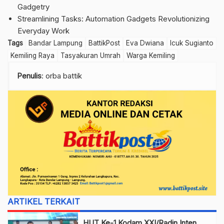
Gadgetry
Streamlining Tasks: Automation Gadgets Revolutionizing
Everyday Work
Tags
Bandar Lampung
BattikPost
Eva Dwiana
Icuk Sugianto
Kemiling Raya
Tasyakuran Umrah
Warga Kemiling
Penulis
: orba battik
ARTIKEL TERKAIT
HUT Ke-1 Kodam XXI/Radin Inten