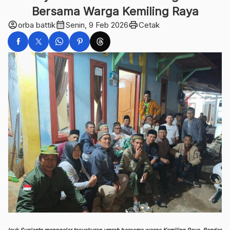
Bersama Warga Kemiling Raya
account_circle
calendar_month
print
orba battik
Senin, 9 Feb 2026
Cetak