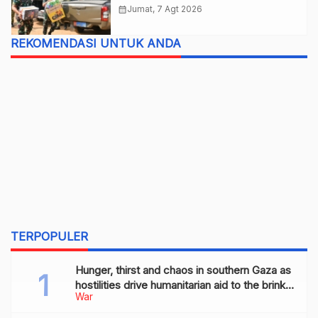
Nurul Huda
calendar_month
Jumat, 7 Agt 2026
REKOMENDASI UNTUK ANDA
TERPOPULER
Hunger, thirst and chaos in southern Gaza as
hostilities drive humanitarian aid to the brink
War
of collapse