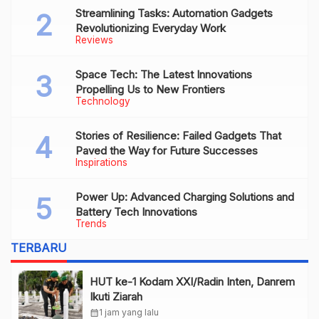
Streamlining Tasks: Automation Gadgets
Revolutionizing Everyday Work
Reviews
Space Tech: The Latest Innovations
Propelling Us to New Frontiers
Technology
Stories of Resilience: Failed Gadgets That
Paved the Way for Future Successes
Inspirations
Power Up: Advanced Charging Solutions and
Battery Tech Innovations
Trends
TERBARU
HUT ke-1 Kodam XXI/Radin Inten, Danrem
Ikuti Ziarah
calendar_month
1 jam yang lalu