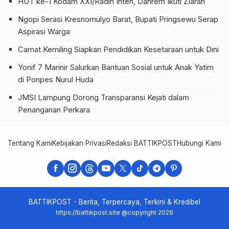
HUT ke-1 Kodam XXI/Radin Inten, Danrem Ikuti Ziarah
Ngopi Serasi Kresnomulyo Barat, Bupati Pringsewu Serap
Aspirasi Warga
Camat Kemiling Siapkan Pendidikan Kesetaraan untuk Dini
Yonif 7 Marinir Salurkan Bantuan Sosial untuk Anak Yatim
di Ponpes Nurul Huda
JMSI Lampung Dorong Transparansi Kejati dalam
Penanganan Perkara
Tentang Kami
Kebijakan Privasi
Redaksi BATTIKPOST
Hubungi Kami
Te
BATTIKPOST - Berita, Terpercaya, Terkini & Kredibel
https://battikpost.site @copyright 2026