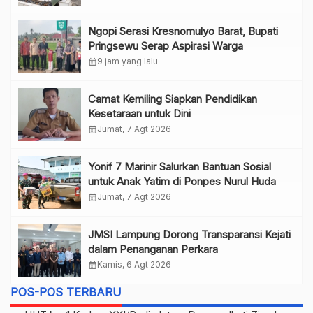
Ngopi Serasi Kresnomulyo Barat, Bupati
Pringsewu Serap Aspirasi Warga
calendar_month
9 jam yang lalu
Camat Kemiling Siapkan Pendidikan
Kesetaraan untuk Dini
calendar_month
Jumat, 7 Agt 2026
Yonif 7 Marinir Salurkan Bantuan Sosial
untuk Anak Yatim di Ponpes Nurul Huda
calendar_month
Jumat, 7 Agt 2026
JMSI Lampung Dorong Transparansi Kejati
dalam Penanganan Perkara
calendar_month
Kamis, 6 Agt 2026
POS-POS TERBARU