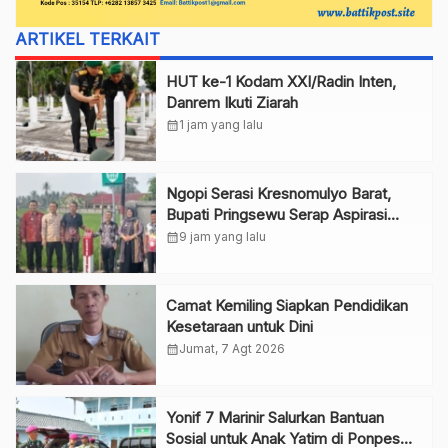
ARTIKEL TERKAIT
HUT ke-1 Kodam XXI/Radin Inten,
Danrem Ikuti Ziarah
calendar_month
1 jam yang lalu
Ngopi Serasi Kresnomulyo Barat,
Bupati Pringsewu Serap Aspirasi
Warga
calendar_month
9 jam yang lalu
Camat Kemiling Siapkan Pendidikan
Kesetaraan untuk Dini
calendar_month
Jumat, 7 Agt 2026
Yonif 7 Marinir Salurkan Bantuan
Sosial untuk Anak Yatim di Ponpes