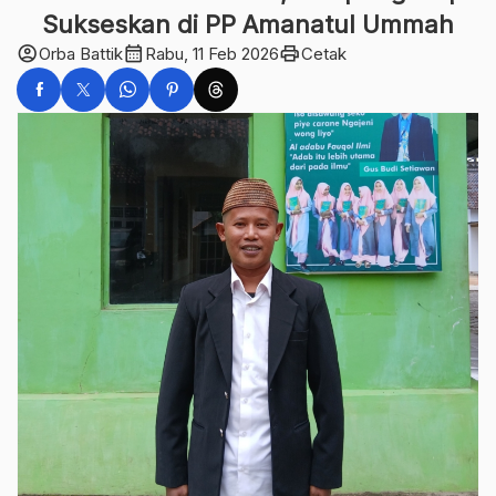
Sukseskan di PP Amanatul Ummah
account_circle
calendar_month
print
Orba Battik
Rabu, 11 Feb 2026
Cetak