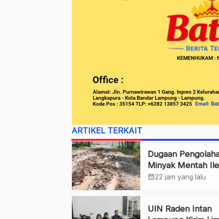
ARTIKEL TERKAIT
Dugaan Pengolah
Minyak Mentah Ile
Pesawaran Jadi
calendar_month
22 jam yang lalu
Sorotan
UIN Raden Intan