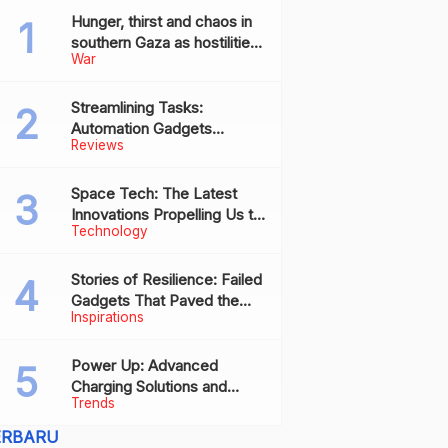
Hunger, thirst and chaos in
southern Gaza as hostilities
War
drive humanitarian aid to the
brink of collapse
Streamlining Tasks:
Automation Gadgets
Reviews
Revolutionizing Everyday
Work
Space Tech: The Latest
Innovations Propelling Us to
Technology
New Frontiers
Stories of Resilience: Failed
Gadgets That Paved the
Inspirations
Way for Future Successes
Power Up: Advanced
Charging Solutions and
Trends
Battery Tech Innovations
ERBARU