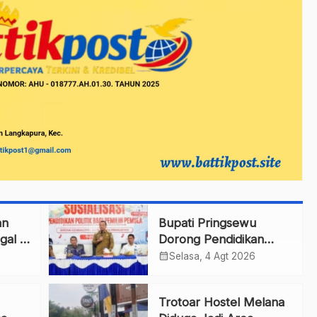
an
Bupati Pringsewu
gal di
Dorong Pendidikan
Politik bagi Pemilih
calendar_month
Selasa, 4 Agt 2026
Pemula
Trotoar Hostel Melana