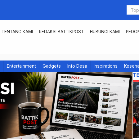
TENTANG KAMI
REDAKSI BATTIKPOST
HUBUNGI KAMI
PEDOM
h
Entertainment
Gadgets
Info Desa
Inspirations
Keseha
T