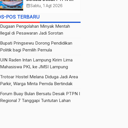
Regional 7 Tanggapi
calendar_month
Sabtu, 1 Agt 2026
Tuntutan Lahan
OS-POS TERBARU
Dugaan Pengolahan Minyak Mentah
Ilegal di Pesawaran Jadi Sorotan
Bupati Pringsewu Dorong Pendidikan
Politik bagi Pemilih Pemula
UIN Raden Intan Lampung Kirim Lima
Mahasiswa PKL ke JMSI Lampung
Trotoar Hostel Melana Diduga Jadi Area
Parkir, Warga Minta Pemda Bertindak
Forum Buay Bulan Bersatu Desak PTPN I
Regional 7 Tanggapi Tuntutan Lahan