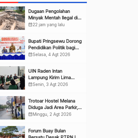
Dugaan Pengolahan
Minyak Mentah Ilegal di
Pesawaran Jadi Sorotan
calendar_month
22 jam yang lalu
Bupati Pringsewu Dorong
Pendidikan Politik bagi
Pemilih Pemula
calendar_month
Selasa, 4 Agt 2026
UIN Raden Intan
Lampung Kirim Lima
Mahasiswa PKL ke JMSI
calendar_month
Senin, 3 Agt 2026
Lampung
Trotoar Hostel Melana
Diduga Jadi Area Parkir,
Warga Minta Pemda
calendar_month
Minggu, 2 Agt 2026
Bertindak
Forum Buay Bulan
Bersatu Desak PTPN I