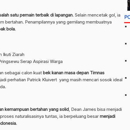
alah satu pemain terbaik di lapangan
. Selain mencetak gol, ia
P
alam bertahan. Penampilannya yang gemilang membuatnya
epak bola
.
Ikuti Ziarah
Pringsewu Serap Aspirasi Warga
an sebagai calon kuat
bek kanan masa depan Timnas
njadi perhatian Patrick Kluivert yang masih mencari sosok ideal
da.
dan kemampuan bertahan yang solid
, Dean James bisa menjadi
roses naturalisasinya tuntas, ia berpeluang besar
menjadi
ndonesia
.