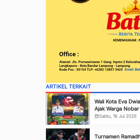
ARTIKEL TERKAIT
Wali Kota Eva Dwi
Ajak Warga Nobar 
Piala Dunia 2026
calendar_month
Sabtu, 18 Jul 2026
Turnamen Ramad