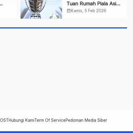
Tuan Rumah Piala Asia
ibuka
2031
calendar_month
6
Kamis, 5 Feb 2026
POST
Hubungi Kami
Term Of Service
Pedoman Media Siber