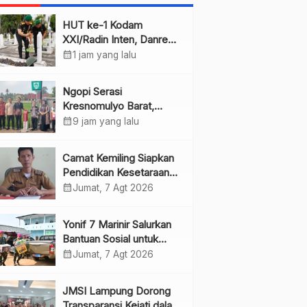
HUT ke-1 Kodam
XXI/Radin Inten, Danrem
Ikuti Ziarah
calendar_month
1 jam yang lalu
Ngopi Serasi
Kresnomulyo Barat,
Bupati Pringsewu Serap
calendar_month
9 jam yang lalu
Aspirasi Warga
Camat Kemiling Siapkan
Pendidikan Kesetaraan
untuk Dini
calendar_month
Jumat, 7 Agt 2026
Yonif 7 Marinir Salurkan
Bantuan Sosial untuk
Anak Yatim di Ponpes
calendar_month
Jumat, 7 Agt 2026
Nurul Huda
JMSI Lampung Dorong
Transparansi Kejati dalam