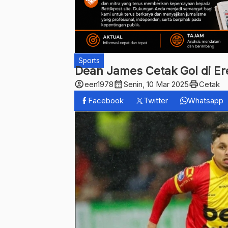
Sports
Dean James Cetak Gol di Ere
account_circle
calendar_month
print
een1978
Senin, 10 Mar 2025
Cetak
Facebook
Twitter
Whatsapp