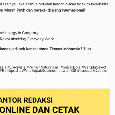
lisasinya. Jika semua berjalan lancar, bukan tidak mungkin kita
Merah Putih dan beraksi di ajang internasional!
chnology in Gadgetry
 Revolutionizing Everyday Work
ames jadi bek kanan utama Timnas Indonesia?
Tulis
a #Eredivisie #PemainNaturalisasi #SepakBola #GarudaSelect
#Battikpost #WNI #SepakBolaIndonesia #PSSI #GarudaDiDadaku