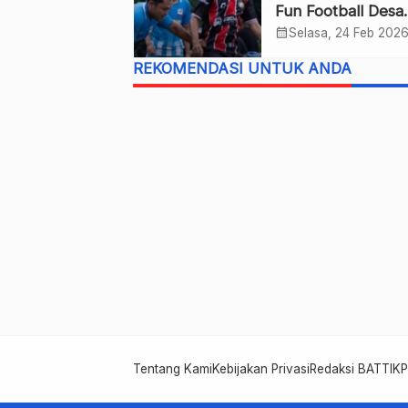
Fun Football Desa
Kertosari Resmi D
calendar_month
Selasa, 24 Feb 202
REKOMENDASI UNTUK ANDA
Tentang Kami
Kebijakan Privasi
Redaksi BATTIK