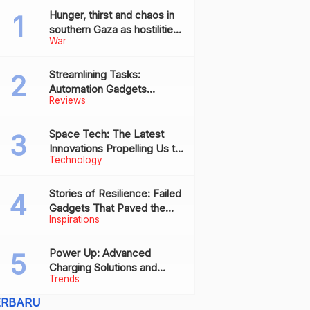
Hunger, thirst and chaos in
southern Gaza as hostilities
War
drive humanitarian aid to the
brink of collapse
Streamlining Tasks:
Automation Gadgets
Reviews
Revolutionizing Everyday
Work
Space Tech: The Latest
Innovations Propelling Us to
Technology
New Frontiers
Stories of Resilience: Failed
Gadgets That Paved the
Inspirations
Way for Future Successes
Power Up: Advanced
Charging Solutions and
Trends
Battery Tech Innovations
ERBARU