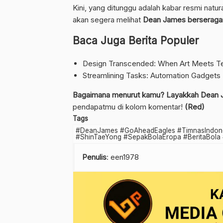
Kini, yang ditunggu adalah kabar resmi natura
akan segera melihat
Dean James berseragam 
Baca Juga Berita Populer
Design Transcended: When Art Meets Te
Streamlining Tasks: Automation Gadgets
Bagaimana menurut kamu? Layakkah Dean J
pendapatmu di kolom komentar!
(Red)
Tags
#DeanJames #GoAheadEagles #TimnasIndonesi
#ShinTaeYong #SepakBolaEropa #BeritaBola 
Penulis
: een1978