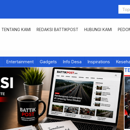
TENTANG KAMI
REDAKSI BATTIKPOST
HUBUNGI KAMI
PEDOM
h
Entertainment
Gadgets
Info Desa
Inspirations
Keseha
T