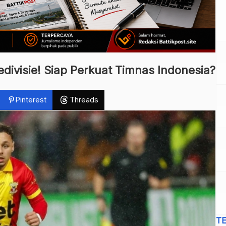
divisie! Siap Perkuat Timnas Indonesia?
Pinterest
Threads
T