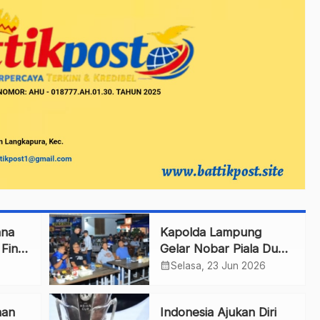
ana
Kapolda Lampung
Final
Gelar Nobar Piala Dunia
2026 Bersama
calendar_month
Selasa, 23 Jun 2026
Masyarakat
han
Indonesia Ajukan Diri