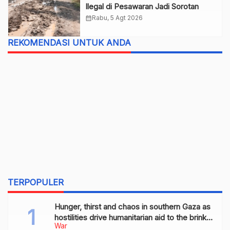
Ilegal di Pesawaran Jadi Sorotan
calendar_month
Rabu, 5 Agt 2026
REKOMENDASI UNTUK ANDA
TERPOPULER
Hunger, thirst and chaos in southern Gaza as
hostilities drive humanitarian aid to the brink
War
of collapse