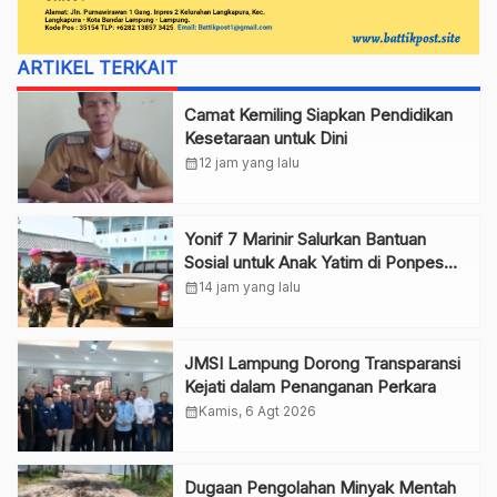
ARTIKEL TERKAIT
Camat Kemiling Siapkan Pendidikan
Kesetaraan untuk Dini
calendar_month
12 jam yang lalu
Yonif 7 Marinir Salurkan Bantuan
Sosial untuk Anak Yatim di Ponpes
Nurul Huda
calendar_month
14 jam yang lalu
JMSI Lampung Dorong Transparansi
Kejati dalam Penanganan Perkara
calendar_month
Kamis, 6 Agt 2026
Dugaan Pengolahan Minyak Mentah