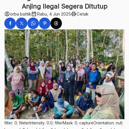
Anjing Ilegal Segera Ditutup
account_circle
calendar_month
print
orba battik
Rabu, 4 Jun 2025
Cetak
filter: 0; fileterIntensity: 0.0; filterMask: 0; captureOrientation: null;