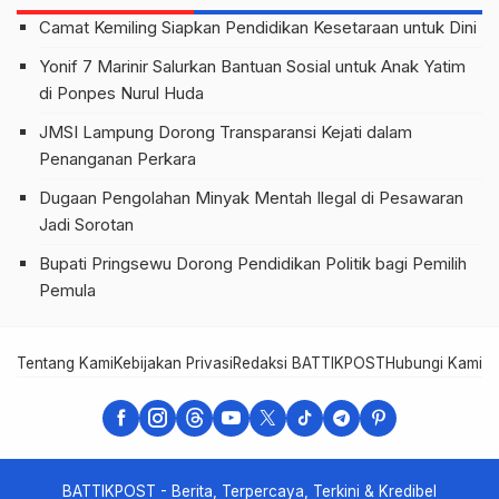
Camat Kemiling Siapkan Pendidikan Kesetaraan untuk Dini
Yonif 7 Marinir Salurkan Bantuan Sosial untuk Anak Yatim
di Ponpes Nurul Huda
JMSI Lampung Dorong Transparansi Kejati dalam
Penanganan Perkara
Dugaan Pengolahan Minyak Mentah Ilegal di Pesawaran
Jadi Sorotan
Bupati Pringsewu Dorong Pendidikan Politik bagi Pemilih
Pemula
Tentang Kami
Kebijakan Privasi
Redaksi BATTIKPOST
Hubungi Kami
Te
BATTIKPOST - Berita, Terpercaya, Terkini & Kredibel