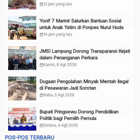
calendar_month
12 jam yang lalu
Yonif 7 Marinir Salurkan Bantuan Sosial
untuk Anak Yatim di Ponpes Nurul Huda
calendar_month
14 jam yang lalu
JMSI Lampung Dorong Transparansi Kejati
dalam Penanganan Perkara
calendar_month
Kamis, 6 Agt 2026
Dugaan Pengolahan Minyak Mentah Ilegal
di Pesawaran Jadi Sorotan
calendar_month
Rabu, 5 Agt 2026
Bupati Pringsewu Dorong Pendidikan
Politik bagi Pemilih Pemula
calendar_month
Selasa, 4 Agt 2026
POS-POS TERBARU