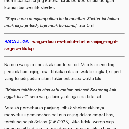
memindahkan anjing karena harus berkoordinasi dengan
komunitas pemilik shelter.
“
Saya harus menyampaikan ke komunitas. Shelter ini bukan
milik saya pribadi, tapi milik bersama
,” ujar Onil.
BACA JUGA
:
warga-dusun-v-tuntut-shelter-anjing-ilegal-
segera-ditutup
Namun warga menolak alasan tersebut. Mereka menuding
pemindahan anjing bisa dilakukan dalam waktu singkat, seperti
yang terjadi pada malam takbir beberapa waktu lalu.
“
Malam takbir saja bisa satu malam selesai! Sekarang kok
nggak bisa
?” seru warga lainnya dengan nada kesal.
Setelah perdebatan panjang, pihak shelter akhirnya
menyetujui pemindahan seluruh anjing dalam empat hari,
terhitung sejak Selasa (3/6/2025). Jika tidak, warga siap
mengambil tindakan sendiri dengan memindahkan hewan-