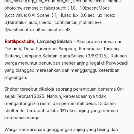
brp_mask:0; brp_del_th:null; brp_del_sen:null; delta:null; module:
photo;hw-remosaic: false;touch: (-1.0, -1.0);sceneMode:
8;cct_value: 0;AI_Scene: (-1, -1);aec_lux: 0.0;aec_lux_index:
0;HdrStatus: auto;albedo: ;confidence: ;motionLevel:
0;weatherinfo: null;temperature: 43;
Battikpost.site
,
Lampung Selatan
– Aksi protes mewarnai
Dusun V, Desa Purwodadi Simpang, Kecamatan Tanjung
Bintang, Lampung Selatan, pada Selasa (3/6/2025). Ratusan
warga menuntut penutupan shelter anjing ilegal di Purwodadi
yang dianggap meresahkan dan mengganggu ketertiban
lingkungan.
Shelter tersebut dikelola seorang perempuan bernama Onil
sejak Februari 2025. Namun, keberadaannya tidak
mengantongi izin resmi dari pemerintah desa. Di dalam
shelter itu, terdapat sekitar 121 ekor anjing yang memicu
keresahan warga.
Warga menilai suara gonggongan anjing yang bising dan