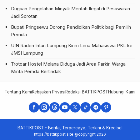
Dugaan Pengolahan Minyak Mentah Ilegal di Pesawaran
Jadi Sorotan
Bupati Pringsewu Dorong Pendidikan Politik bagi Pemilih
Pemula
UIN Raden Intan Lampung Kirim Lima Mahasiswa PKL ke
JMSI Lampung
Trotoar Hostel Melana Diduga Jadi Area Parkir, Warga
Minta Pemda Bertindak
Tentang Kami
Kebijakan Privasi
Redaksi BATTIKPOST
Hubungi Kami
Te
BATTIKPOST - Berita, Terpercaya, Terkini & Kredibel
https://battikpost.site @copyright 2026