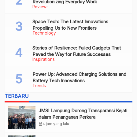
Revolutionizing Everyday Work
Reviews
Space Tech: The Latest Innovations
Propelling Us to New Frontiers
Technology
Stories of Resilience: Failed Gadgets That
Paved the Way for Future Successes
Inspirations
Power Up: Advanced Charging Solutions and
Battery Tech Innovations
Trends
TERBARU
JMSI Lampung Dorong Transparansi Kejati
dalam Penanganan Perkara
calendar_month
4 jam yang lalu