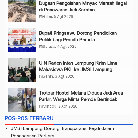
Dugaan Pengolahan Minyak Mentah Ilegal
di Pesawaran Jadi Sorotan
calendar_month
Rabu, 5 Agt 2026
Bupati Pringsewu Dorong Pendidikan
Politik bagi Pemilih Pemula
calendar_month
Selasa, 4 Agt 2026
UIN Raden Intan Lampung Kirim Lima
Mahasiswa PKL ke JMSI Lampung
calendar_month
Senin, 3 Agt 2026
Trotoar Hostel Melana Diduga Jadi Area
Parkir, Warga Minta Pemda Bertindak
calendar_month
Minggu, 2 Agt 2026
POS-POS TERBARU
JMSI Lampung Dorong Transparansi Kejati dalam
Penanganan Perkara