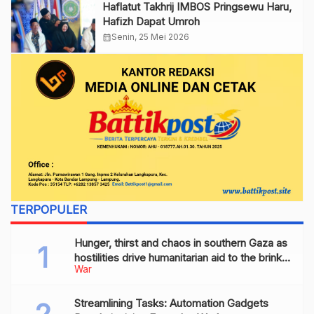
Haflatut Takhrij IMBOS Pringsewu Haru,
Hafizh Dapat Umroh
calendar_month
Senin, 25 Mei 2026
TERPOPULER
Hunger, thirst and chaos in southern Gaza as
hostilities drive humanitarian aid to the brink
War
of collapse
Streamlining Tasks: Automation Gadgets