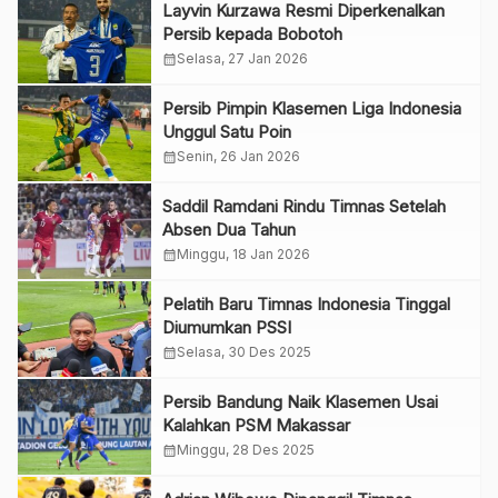
Layvin Kurzawa Resmi Diperkenalkan
Persib kepada Bobotoh
calendar_month
Selasa, 27 Jan 2026
Persib Pimpin Klasemen Liga Indonesia
Unggul Satu Poin
calendar_month
Senin, 26 Jan 2026
Saddil Ramdani Rindu Timnas Setelah
Absen Dua Tahun
calendar_month
Minggu, 18 Jan 2026
Pelatih Baru Timnas Indonesia Tinggal
Diumumkan PSSI
calendar_month
Selasa, 30 Des 2025
Persib Bandung Naik Klasemen Usai
Kalahkan PSM Makassar
calendar_month
Minggu, 28 Des 2025