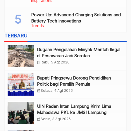
Inspirations
Power Up: Advanced Charging Solutions and
Battery Tech Innovations
Trends
TERBARU
Dugaan Pengolahan Minyak Mentah Ilegal
di Pesawaran Jadi Sorotan
calendar_month
Rabu, 5 Agt 2026
Bupati Pringsewu Dorong Pendidikan
Politik bagi Pemilih Pemula
calendar_month
Selasa, 4 Agt 2026
UIN Raden Intan Lampung Kirim Lima
Mahasiswa PKL ke JMSI Lampung
calendar_month
Senin, 3 Agt 2026