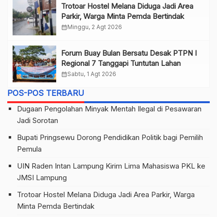
Trotoar Hostel Melana Diduga Jadi Area
Parkir, Warga Minta Pemda Bertindak
calendar_month
Minggu, 2 Agt 2026
Forum Buay Bulan Bersatu Desak PTPN I
Regional 7 Tanggapi Tuntutan Lahan
calendar_month
Sabtu, 1 Agt 2026
POS-POS TERBARU
Dugaan Pengolahan Minyak Mentah Ilegal di Pesawaran
Jadi Sorotan
Bupati Pringsewu Dorong Pendidikan Politik bagi Pemilih
Pemula
UIN Raden Intan Lampung Kirim Lima Mahasiswa PKL ke
JMSI Lampung
Trotoar Hostel Melana Diduga Jadi Area Parkir, Warga
Minta Pemda Bertindak