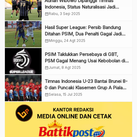
Adrian Wibowo Dipanggil Timnas
Indonesia, Status Naturalisasi Jadi
Sorotan
calendar_month
Rabu, 3 Sep 2025
Hasil Super League: Persib Bandung
Ditahan PSIM, Dua Penalti Gagal Jadi
Penentu
calendar_month
Minggu, 24 Agt 2025
PSIM Taklukkan Persebaya di GBT,
PSM Gagal Menang Usai Kebobolan di
Menit Akhir
calendar_month
Jumat, 8 Agt 2025
Timnas Indonesia U-23 Bantai Brunei 8-
0 dan Puncaki Klasemen Grup A Piala
AFF U-23 2025
calendar_month
Selasa, 15 Jul 2025