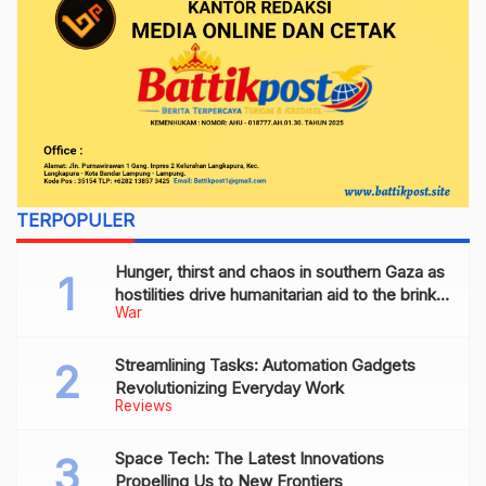
TERPOPULER
Hunger, thirst and chaos in southern Gaza as
hostilities drive humanitarian aid to the brink
War
of collapse
Streamlining Tasks: Automation Gadgets
Revolutionizing Everyday Work
Reviews
Space Tech: The Latest Innovations
Propelling Us to New Frontiers