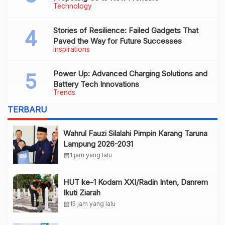
Technology
Stories of Resilience: Failed Gadgets That
Paved the Way for Future Successes
Inspirations
Power Up: Advanced Charging Solutions and
Battery Tech Innovations
Trends
TERBARU
Wahrul Fauzi Silalahi Pimpin Karang Taruna
Lampung 2026-2031
calendar_month
1 jam yang lalu
HUT ke-1 Kodam XXI/Radin Inten, Danrem
Ikuti Ziarah
calendar_month
15 jam yang lalu