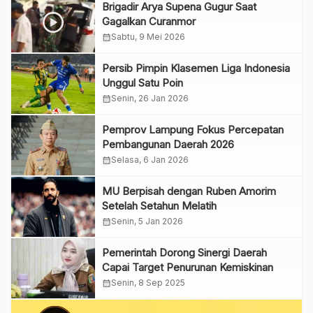
Brigadir Arya Supena Gugur Saat
Gagalkan Curanmor
calendar_month
Sabtu, 9 Mei 2026
Persib Pimpin Klasemen Liga Indonesia
Unggul Satu Poin
calendar_month
Senin, 26 Jan 2026
Pemprov Lampung Fokus Percepatan
Pembangunan Daerah 2026
calendar_month
Selasa, 6 Jan 2026
MU Berpisah dengan Ruben Amorim
Setelah Setahun Melatih
calendar_month
Senin, 5 Jan 2026
Pemerintah Dorong Sinergi Daerah
Capai Target Penurunan Kemiskinan
calendar_month
Senin, 8 Sep 2025