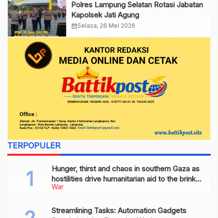
Polres Lampung Selatan Rotasi Jabatan
Kapolsek Jati Agung
calendar_month
Selasa, 26 Mei 2026
TERPOPULER
Hunger, thirst and chaos in southern Gaza as
hostilities drive humanitarian aid to the brink
War
of collapse
Streamlining Tasks: Automation Gadgets