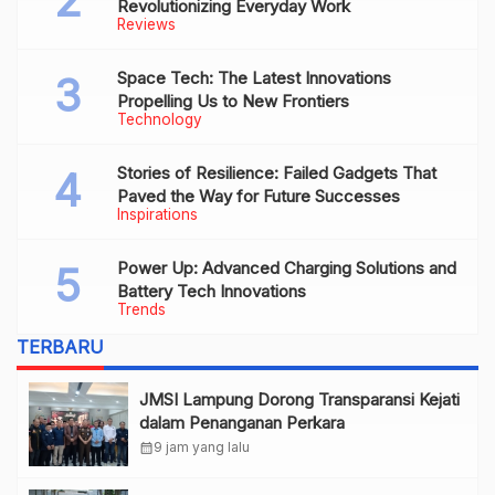
Revolutionizing Everyday Work
Reviews
Space Tech: The Latest Innovations
Propelling Us to New Frontiers
Technology
Stories of Resilience: Failed Gadgets That
Paved the Way for Future Successes
Inspirations
Power Up: Advanced Charging Solutions and
Battery Tech Innovations
Trends
TERBARU
JMSI Lampung Dorong Transparansi Kejati
dalam Penanganan Perkara
calendar_month
9 jam yang lalu