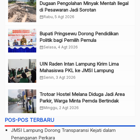
Dugaan Pengolahan Minyak Mentah Ilegal
di Pesawaran Jadi Sorotan
calendar_month
Rabu, 5 Agt 2026
Bupati Pringsewu Dorong Pendidikan
Politik bagi Pemilih Pemula
calendar_month
Selasa, 4 Agt 2026
UIN Raden Intan Lampung Kirim Lima
Mahasiswa PKL ke JMSI Lampung
calendar_month
Senin, 3 Agt 2026
Trotoar Hostel Melana Diduga Jadi Area
Parkir, Warga Minta Pemda Bertindak
calendar_month
Minggu, 2 Agt 2026
POS-POS TERBARU
JMSI Lampung Dorong Transparansi Kejati dalam
Penanganan Perkara