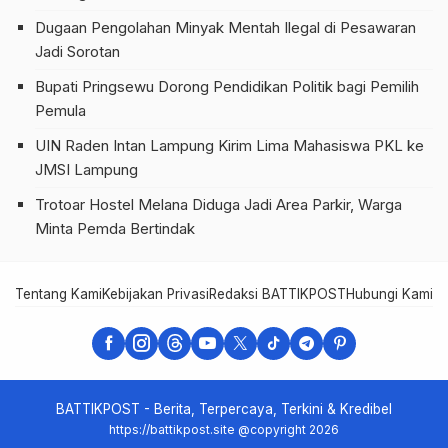
Dugaan Pengolahan Minyak Mentah Ilegal di Pesawaran
Jadi Sorotan
Bupati Pringsewu Dorong Pendidikan Politik bagi Pemilih
Pemula
UIN Raden Intan Lampung Kirim Lima Mahasiswa PKL ke
JMSI Lampung
Trotoar Hostel Melana Diduga Jadi Area Parkir, Warga
Minta Pemda Bertindak
Tentang Kami
Kebijakan Privasi
Redaksi BATTIKPOST
Hubungi Kami
Te
BATTIKPOST - Berita, Terpercaya, Terkini & Kredibel
https://battikpost.site @copyright 2026