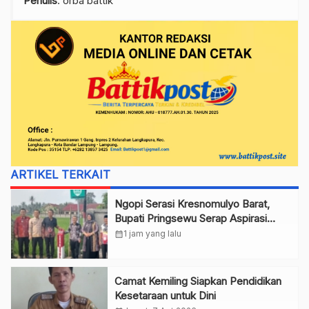
Penulis
: orba battik
ARTIKEL TERKAIT
Ngopi Serasi Kresnomulyo Barat,
Bupati Pringsewu Serap Aspirasi
Warga
calendar_month
1 jam yang lalu
Camat Kemiling Siapkan Pendidikan
Kesetaraan untuk Dini