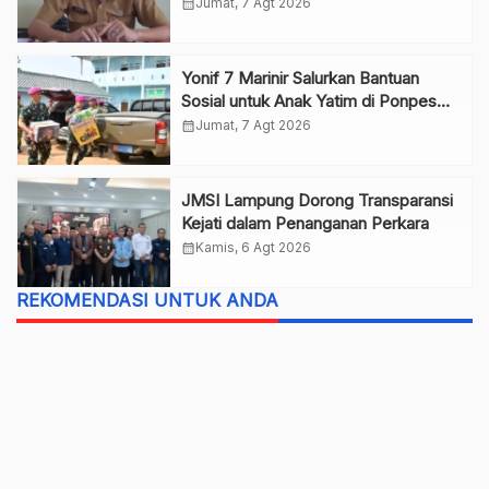
calendar_month
Jumat, 7 Agt 2026
Yonif 7 Marinir Salurkan Bantuan
Sosial untuk Anak Yatim di Ponpes
Nurul Huda
calendar_month
Jumat, 7 Agt 2026
JMSI Lampung Dorong Transparansi
Kejati dalam Penanganan Perkara
calendar_month
Kamis, 6 Agt 2026
REKOMENDASI UNTUK ANDA