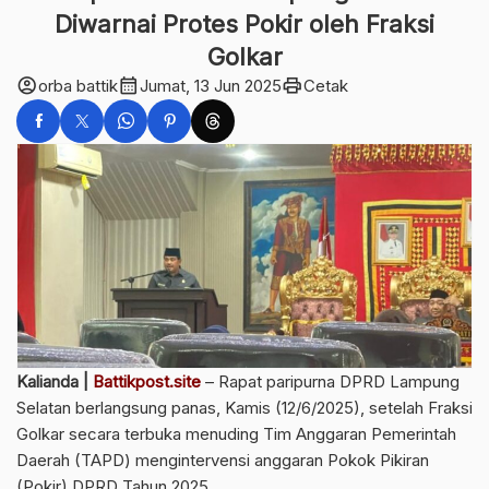
Diwarnai Protes Pokir oleh Fraksi
Golkar
account_circle
calendar_month
print
orba battik
Jumat, 13 Jun 2025
Cetak
Kalianda |
Battikpost.site
– Rapat paripurna DPRD Lampung
Selatan berlangsung panas, Kamis (12/6/2025), setelah Fraksi
Golkar secara terbuka menuding Tim Anggaran Pemerintah
Daerah (TAPD) mengintervensi anggaran Pokok Pikiran
(Pokir) DPRD Tahun 2025.