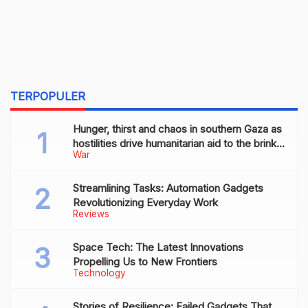
TERPOPULER
Hunger, thirst and chaos in southern Gaza as
hostilities drive humanitarian aid to the brink
War
of collapse
Streamlining Tasks: Automation Gadgets
Revolutionizing Everyday Work
Reviews
Space Tech: The Latest Innovations
Propelling Us to New Frontiers
Technology
Stories of Resilience: Failed Gadgets That