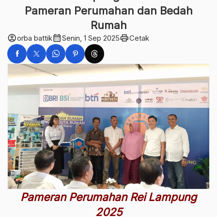
Pameran Perumahan dan Bedah
Rumah
account_circle
calendar_month
print
orba battik
Senin, 1 Sep 2025
Cetak
Pameran Perumahan Rei Lampung
2025