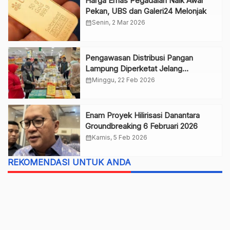
Harga Emas Pegadaian Naik Awal
Pekan, UBS dan Galeri24 Melonjak
calendar_month
Senin, 2 Mar 2026
Pengawasan Distribusi Pangan
Lampung Diperketat Jelang
Ramadan
calendar_month
Minggu, 22 Feb 2026
Enam Proyek Hilirisasi Danantara
Groundbreaking 6 Februari 2026
calendar_month
Kamis, 5 Feb 2026
REKOMENDASI UNTUK ANDA