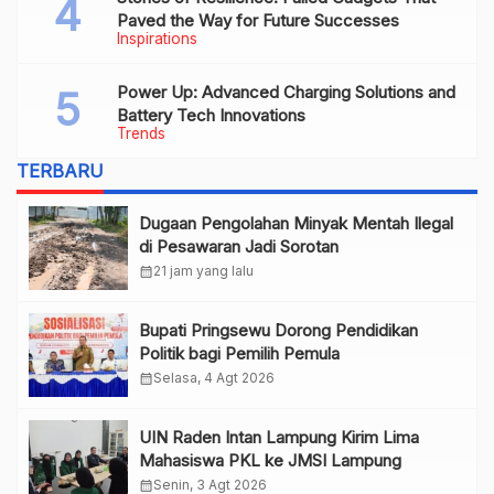
Paved the Way for Future Successes
Inspirations
Power Up: Advanced Charging Solutions and
Battery Tech Innovations
Trends
TERBARU
Dugaan Pengolahan Minyak Mentah Ilegal
di Pesawaran Jadi Sorotan
calendar_month
21 jam yang lalu
Bupati Pringsewu Dorong Pendidikan
Politik bagi Pemilih Pemula
calendar_month
Selasa, 4 Agt 2026
UIN Raden Intan Lampung Kirim Lima
Mahasiswa PKL ke JMSI Lampung
calendar_month
Senin, 3 Agt 2026