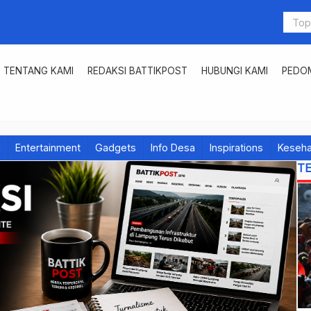
TENTANG KAMI
REDAKSI BATTIKPOST
HUBUNGI KAMI
PEDOM
h
Entertainment
Gadgets
Info Desa
Inspirations
Keseha
T