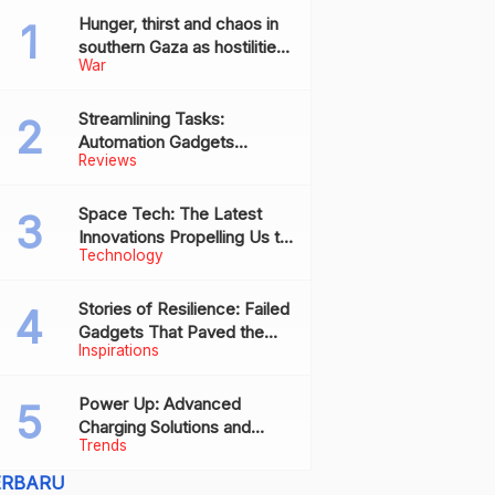
Hunger, thirst and chaos in
southern Gaza as hostilities
War
drive humanitarian aid to the
brink of collapse
Streamlining Tasks:
Automation Gadgets
Reviews
Revolutionizing Everyday
Work
Space Tech: The Latest
Innovations Propelling Us to
Technology
New Frontiers
Stories of Resilience: Failed
Gadgets That Paved the
Inspirations
Way for Future Successes
Power Up: Advanced
Charging Solutions and
Trends
Battery Tech Innovations
ERBARU