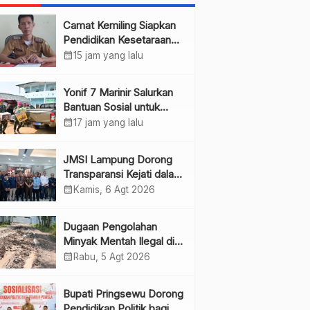
Camat Kemiling Siapkan
Pendidikan Kesetaraan
untuk Dini
calendar_month
15 jam yang lalu
Yonif 7 Marinir Salurkan
Bantuan Sosial untuk
Anak Yatim di Ponpes
calendar_month
17 jam yang lalu
Nurul Huda
JMSI Lampung Dorong
Transparansi Kejati dalam
Penanganan Perkara
calendar_month
Kamis, 6 Agt 2026
Dugaan Pengolahan
Minyak Mentah Ilegal di
Pesawaran Jadi Sorotan
calendar_month
Rabu, 5 Agt 2026
Bupati Pringsewu Dorong
Pendidikan Politik bagi