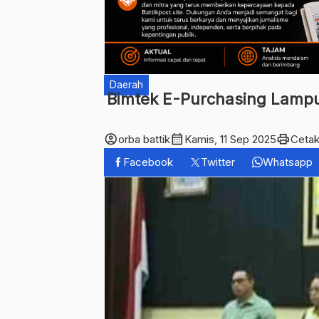
Daerah
Bimtek E-Purchasing Lamp
account_circle
calendar_month
print
orba battik
Kamis, 11 Sep 2025
Ceta
Facebook
Twitter
Whatsapp