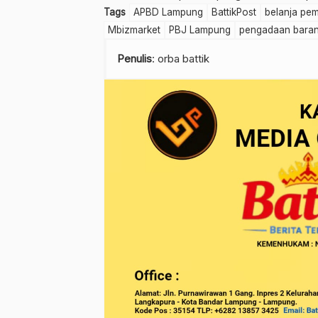
Tags
APBD Lampung
BattikPost
belanja pem
Mbizmarket
PBJ Lampung
pengadaan baran
Penulis
: orba battik